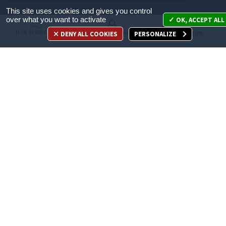
This site uses cookies and gives you control
Mon territoire
over what you want to activate
OK, ACCEPT ALL
MON TERRITOIRE
DENY ALL COOKIES
PERSONALIZE
MES DÉMARCHES
JE PARTICIPE
Mes démarches
Je participe
Appelez-nous
en cliquant ici
ACCÈS DIRECT
Recrutement
Espace Presse
Marchés publics