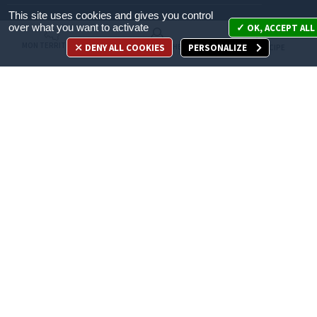
This site uses cookies and gives you control
Mon territoire
over what you want to activate
OK, ACCEPT ALL
MON TERRITOIRE
DENY ALL COOKIES
PERSONALIZE
MES DÉMARCHES
JE PARTICIPE
Mes démarches
Je participe
Appelez-nous
en cliquant ici
ACCÈS DIRECT
Recrutement
Espace Presse
Marchés publics