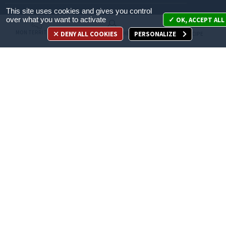
This site uses cookies and gives you control
Mon territoire
over what you want to activate
OK, ACCEPT ALL
MON TERRITOIRE
DENY ALL COOKIES
PERSONALIZE
MES DÉMARCHES
JE PARTICIPE
Mes démarches
Je participe
Appelez-nous
en cliquant ici
ACCÈS DIRECT
Recrutement
Espace Presse
Marchés publics