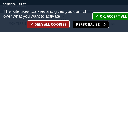
SERVICES UTILES
This site uses cookies and gives you control
over what you want to activate
OK, ACCEPT ALL
Mon territoire
MON TERRITOIRE
DENY ALL COOKIES
PERSONALIZE
MES DÉMARCHES
JE PARTICIPE
Mes démarches
Je participe
Appelez-nous
en cliquant ici
ACCÈS DIRECT
Recrutement
Espace Presse
Marchés publics