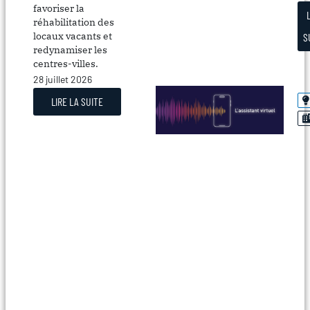
favoriser la
réhabilitation des
locaux vacants et
S
redynamiser les
centres-villes.
28 juillet 2026
LIRE LA SUITE
La
Ce
out
ré
au
qu
le
pl
fr
et
pe
d’