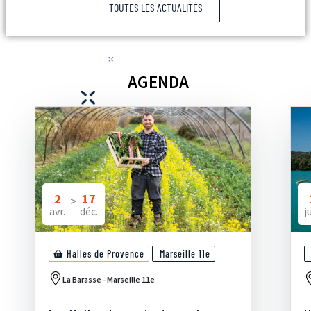
TOUTES LES ACTUALITÉS
AGENDA
2
17
>
avr.
déc.
ju
Halles de Provence
Marseille 11e
La Barasse - Marseille 11e