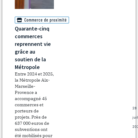
co
dé
et
re
Commerce de proximité
de
Quarante-cinq
no
commerces
en
reprennent vie
En
ad
grâce au
le
soutien de la
bo
Métropole
ge
Entre 2024 et 2025,
po
la Métropole Aix-
un
Marseille-
ét
Provence a
éc
accompagné 45
!
commerces et
28
porteurs de
projets. Près de
jui
637 000 euros de
20
subventions ont
été mobilisés pour