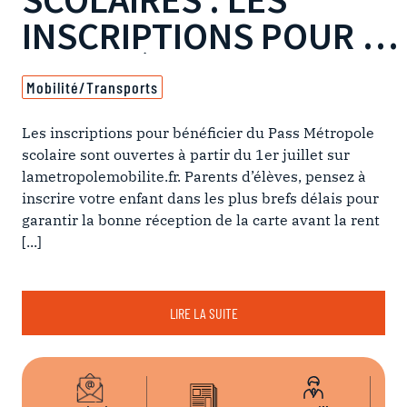
CRIPTIONS POUR LA
DES
TRÉE SONT
PRE
ransports
Aménageme
ÉES !
ptions pour bénéficier du Pass Métropole
À l’occasio
nt ouvertes à partir du 1er juillet sur
métamorpho
emobilite.fr. Parents d’élèves, pensez à
Lambesc, l
tre enfant dans les plus brefs délais pour
dresse un 
 bonne réception de la carte avant la rent
son disposi
désimpermé
LIRE LA SUITE