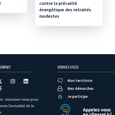
r
contre la précarité
énergétique des retraités
modestes
 CONTACT
SERVICES UTILES
Mon territoire
Mes démarches
Je participe
er : abonnez-vous pour
oute l’actualité de la
Appelez-nous
e
en cliquant ici