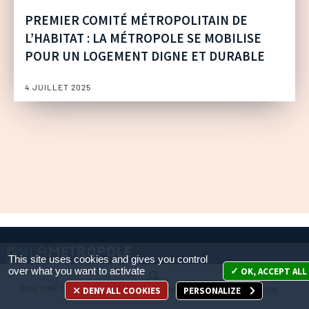
PREMIER COMITÉ MÉTROPOLITAIN DE
L’HABITAT : LA MÉTROPOLE SE MOBILISE
POUR UN LOGEMENT DIGNE ET DURABLE
4 JUILLET 2025
This site uses cookies and gives you control
over what you want to activate
OK, ACCEPT ALL
Métropole Aix-Marseille-Provence
MON TERRITOIRE
DENY ALL COOKIES
PERSONALIZE
MES DÉMARCHES
JE PARTICIPE
Le Pharo 58, boulevard Charles-Livon