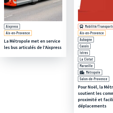
Aixpress
Mobilité/Transport
Aix-en-Provence
Aix-en-Provence
Aubagne
La Métropole met en service
Cassis
les bus articulés de l’Aixpress
Istres
La Ciotat
Marseille
Métropole
Salon-de-Provence
Pour Noël, la Mét
soutient les com
proximité et facil
déplacements