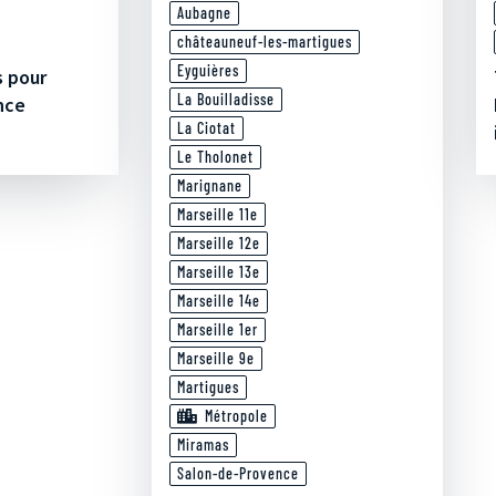
Aubagne
châteauneuf-les-martigues
Eyguières
s pour
La Bouilladisse
nce
La Ciotat
Le Tholonet
Marignane
Marseille 11e
Marseille 12e
Marseille 13e
Marseille 14e
Marseille 1er
Marseille 9e
Martigues
Métropole
Miramas
Salon-de-Provence