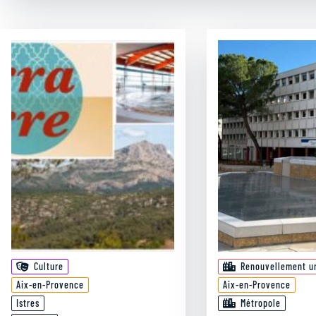
Culture
Renouvellement u
Aix-en-Provence
Aix-en-Provence
Istres
Métropole