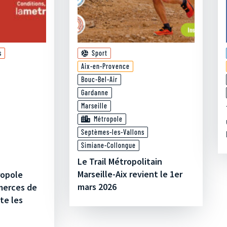
s
Sport
Aix-en-Provence
Bouc-Bel-Air
Gardanne
Marseille
Métropole
Septèmes-les-Vallons
Simiane-Collongue
Le Trail Métropolitain
Marseille-Aix revient le 1er
ropole
mars 2026
merces de
ite les