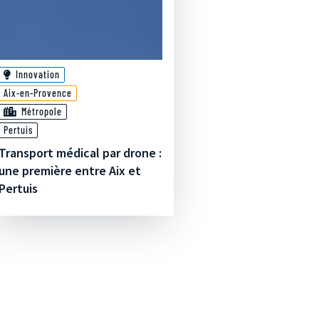
Innovation
Aix-en-Provence
Métropole
Pertuis
Transport médical par drone :
une première entre Aix et
Pertuis