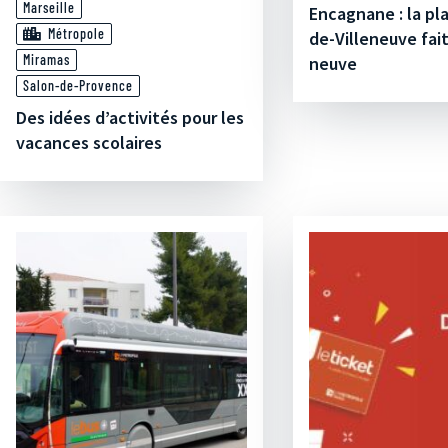
Marseille
Encagnane : la p
Métropole
de-Villeneuve fai
Miramas
neuve
Salon-de-Provence
Des idées d’activités pour les
vacances scolaires