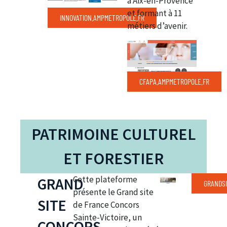
à Aix-en-Provence
et formant à 11
INNOVATION.AMPMETROPOLE.FR
métiers d’avenir.
CFAPA.AMPMETROPOLE.FR
PATRIMOINE CULTUREL
ET FORESTIER
Cette plateforme
GRAND
GRANDSI
présente le Grand site
SITE
de France Concors
Sainte-Victoire, un
CONCORS