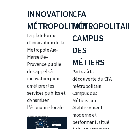
INNOVATION
CFA
MÉTROPOLITAINE
MÉTROPOLITAI
La plateforme
CAMPUS
d’innovation de la
DES
Métropole Aix-
Marseille-
MÉTIERS
Provence publie
des appels à
Partez à la
innovation pour
découverte du CFA
améliorer les
métropolitain
services publics et
Campus des
dynamiser
Métiers, un
l’économie locale.
établissement
moderne et
performant, situé