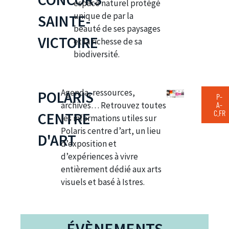
espace naturel protégé
unique de par la
SAINTE-
beauté de ses paysages
VICTOIRE
et la richesse de sa
biodiversité.
Agenda, ressources,
POLARIS
P-
archives… Retrouvez toutes
A-
C.FR
CENTRE
les informations utiles sur
Polaris centre d’art, un lieu
D'ART
d’exposition et
d’expériences à vivre
entièrement dédié aux arts
visuels et basé à Istres.