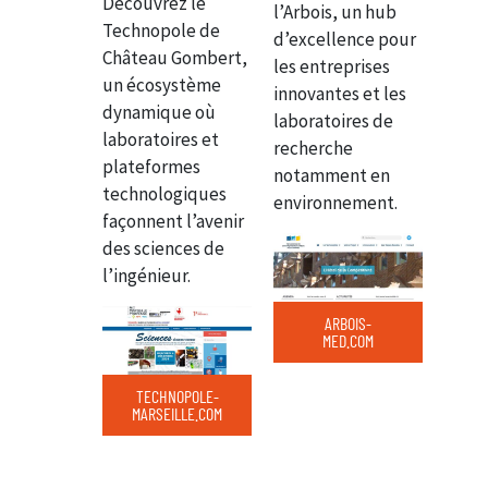
Découvrez le
l’Arbois, un hub
Technopole de
d’excellence pour
Château Gombert,
les entreprises
un écosystème
innovantes et les
dynamique où
laboratoires de
laboratoires et
recherche
plateformes
notamment en
technologiques
environnement.
façonnent l’avenir
des sciences de
l’ingénieur.
ARBOIS-
MED.COM
TECHNOPOLE-
MARSEILLE.COM