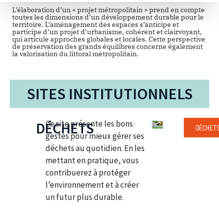
L’élaboration d’un « projet métropolitain » prend en compte
toutes les dimensions d’un développement durable pour le
territoire. L’aménagement des espaces s’anticipe et
participe d’un projet d’urbanisme, cohérent et clairvoyant,
qui articule approches globales et locales. Cette perspective
de préservation des grands équilibres concerne également
la valorisation du littoral métropolitain.
SITES INSTITUTIONNELS
Ce site présente les bons
DÉCHETS
DÉCHETS
gestes pour mieux gérer ses
déchets au quotidien. En les
mettant en pratique, vous
contribuerez à protéger
l’environnement et à créer
un futur plus durable.