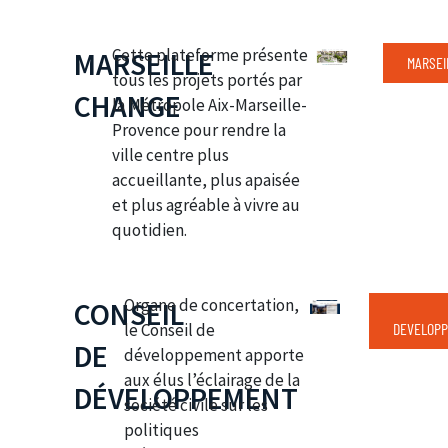
Cette plateforme présente
MARSEILLE
MARSEI
tous les projets portés par
CHANGE
la Métropole Aix-Marseille-
Provence pour rendre la
ville centre plus
accueillante, plus apaisée
et plus agréable à vivre au
quotidien.
Organe de concertation,
CONSEIL
le Conseil de
DEVELOPP
DE
développement apporte
aux élus l’éclairage de la
DÉVELOPPEMENT
société civile sur les
politiques