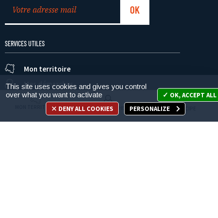
SERVICES UTILES
Mon territoire
Mes démarches
This site uses cookies and gives you control
over what you want to activate
OK, ACCEPT ALL
Je participe
MON TERRITOIRE
DENY ALL COOKIES
PERSONALIZE
MES DÉMARCHES
JE PARTICIPE
Appelez-nous
en cliquant ici
ACCÈS DIRECT