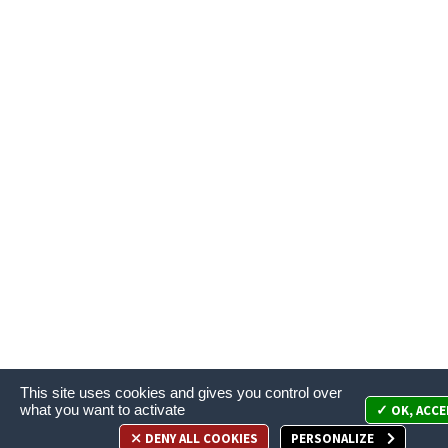
This site uses cookies and gives you control over
what you want to activate
OK, ACCE
DENY ALL COOKIES
PERSONALIZE