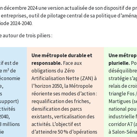
n décembre 2024 une version actualisée de son dispositif de p
s entreprises, outil de pilotage central de sa politique d’amé
ode 2024-2040.
 autour de trois piliers :
Une métropole durable et
Une métrop
if est de
responsable.
Face aux
plurielle.
Po
de m² de
obligations du Zéro
déséquilibres
’économie
Artificialisation Nette (ZAN) à
stratégie s’a
e,
l’horizon 2050, la Métropole
relais de croi
s
réoriente ses modes d’action :
triangle Fos /
e support)
requalification des friches,
Martigues (s
ctivités
densification des parcs
national pou
2040,
existants, verticalisation des
industrielle 
3 millions
activités. L’objectif est
corridor A7 
ie
d’atteindre 50 % d’opérations
à Salon-Sénas