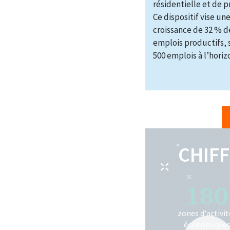
résidentielle et de p
Ce dispositif vise un
croissance de 32 % d
emplois productifs, 
500 emplois à l’horiz
CHIFF
180
zones d'activit
économique