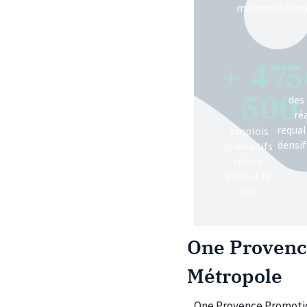
métropolitain
+
47
5
500
des
ré
requal
emplois
densif
productifs
visés à
2040 (+32
%)
One Provence
Métropole
One Provence Promotion