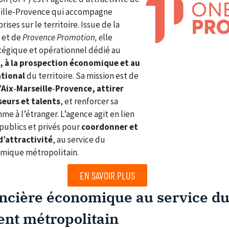
eille‑Provence qui accompagne
ises sur le territoire. Issue de la
e
et de
Provence Promotion, e
lle
atégique et opérationnel dédié au
, à la prospection économique et au
tional
du territoire. Sa mission est de
’Aix
‑
Marseille
‑
Provence, attirer
seurs et talents
, et renforcer sa
mme à l’étranger. L’agence agit en lien
 publics et privés pour
coordonner et
d’attractivité
, au service du
ique métropolitain.
EN SAVOIR PLUS
oncière économique au service d
nt métropolitain