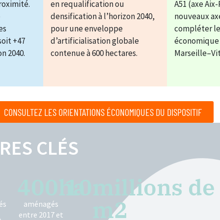
roximité.
en requalification ou
A51 (axe Aix-
e
densification à l’horizon 2040,
nouveaux ax
es
pour une enveloppe
compléter le
soit +47
d’artificialisation globale
économique h
on 2040.
contenue à 600 hectares.
Marseille–Vit
CONSULTEZ LES ORIENTATIONS ÉCONOMIQUES DU DISPOSITIF
RES CLÉS
400
ha
10
millions de 
m2
és
aménagés
s
entre 2017 et