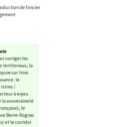
roduction de foncier
nagement
ole
ur corriger les
 territoriaux, la
ppuie sur trois
ssance : le
 Istres /
ecteur à enjeu
r la souveraineté
française), le
(axe Berre-Rognac
) et le corridor