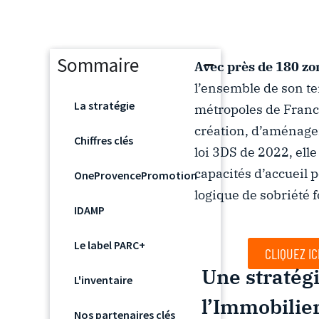
Sommaire
Avec près de
1
80 zo
l’ensemble de son te
La stratégie
métropoles de France
création, d’aménage
Chiffres clés
loi 3DS de 2022, elle
capacités d’accueil 
OneProvencePromotion
logique de sobriété f
IDAMP
Le label PARC+
CLIQUEZ IC
Une stratégi
L'inventaire
l’Immobilie
Nos partenaires clés