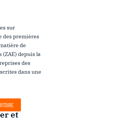
ies sur
ne des premières
 matière de
 (ZAE) depuis la
treprises des
nscrites dans une
RITOIRE
er et