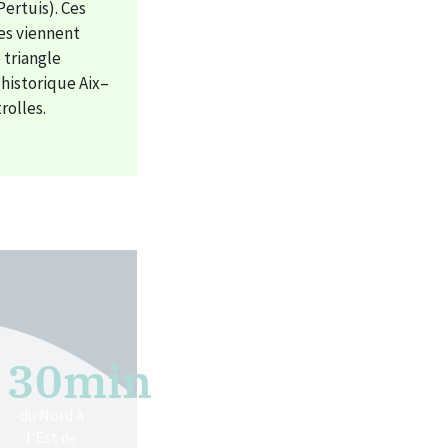
Pertuis). Ces
es viennent
 triangle
istorique Aix–
rolles.
30
min
du Nord à
l'Est de