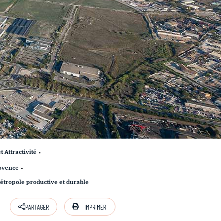
Attractivité
rovence
étropole productive et durable
IMPRIMER
PARTAGER