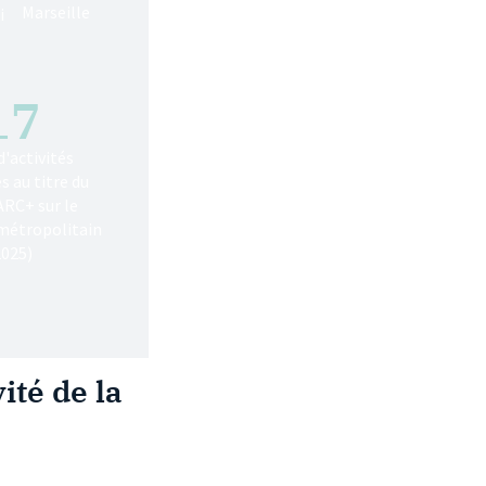
Marseille
i
17
'activités
 au titre du
ARC+ sur le
 métropolitain
2025)
ité de la