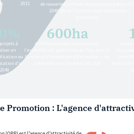
es
2021
de nouvelles surfaces économiques prévus d'ic
2040 (dont 7 millions pour l'économie
productive)
0
%
600
ha
 projets à
d'artificialisation maximum sur
zones d
aliser en
l'ensemble des opérations du Plan pour le
reconnues
ification ou
Foncier et l’Immobilier d’Entreprise — en
label P
ication d'ici
cohérence avec les objectifs ZAN
territoire
2040
(
 Promotion : L'agence d'attractiv
 (OPP) est l’agence d’attractivité de