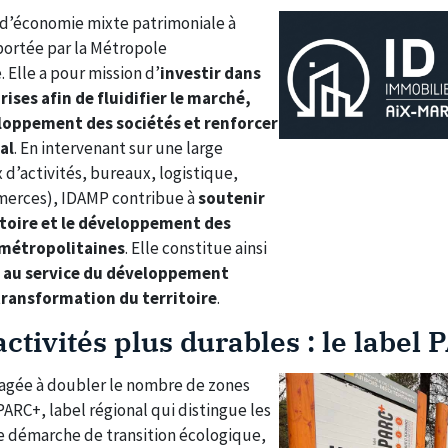
 d’économie mixte patrimoniale à
ortée par la Métropole
 Elle a pour mission d’
investir dans
ises afin de fluidifier le marché,
oppement des sociétés et renforcer
al
. En intervenant sur une large
 d’activités, bureaux, logistique,
merces), IDAMP contribue à
soutenir
ritoire et le développement des
 métropolitaines
. Elle constitue ainsi
l au service du développement
transformation du territoire
.
ctivités plus durables : le label
gagée à doubler le nombre de zones
 PARC+, label régional qui distingue les
e démarche de transition écologique,