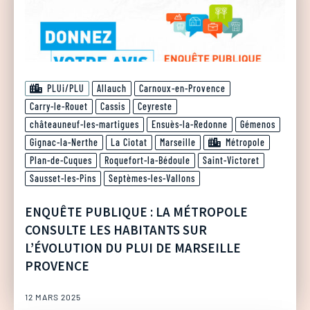
PLUi/PLU
Allauch
Carnoux-en-Provence
Carry-le-Rouet
Cassis
Ceyreste
châteauneuf-les-martigues
Ensuès-la-Redonne
Gémenos
Gignac-la-Nerthe
La Ciotat
Marseille
Métropole
Plan-de-Cuques
Roquefort-la-Bédoule
Saint-Victoret
Sausset-les-Pins
Septèmes-les-Vallons
ENQUÊTE PUBLIQUE : LA MÉTROPOLE
CONSULTE LES HABITANTS SUR
L’ÉVOLUTION DU PLUI DE MARSEILLE
PROVENCE
12 MARS 2025