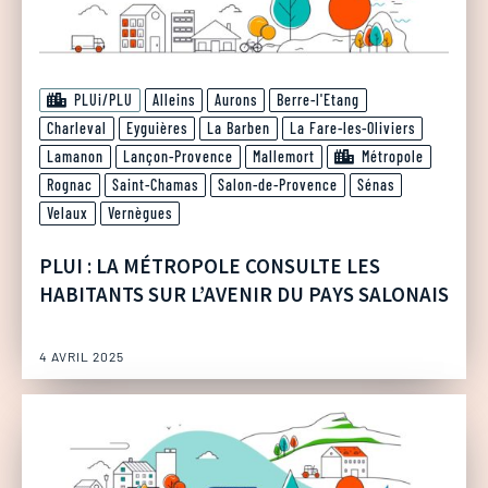
PLUi/PLU
Alleins
Aurons
Berre-l'Etang
Charleval
Eyguières
La Barben
La Fare-les-Oliviers
Lamanon
Lançon-Provence
Mallemort
Métropole
Rognac
Saint-Chamas
Salon-de-Provence
Sénas
Velaux
Vernègues
PLUI : LA MÉTROPOLE CONSULTE LES
HABITANTS SUR L’AVENIR DU PAYS SALONAIS
4 AVRIL 2025