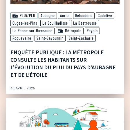
PLUi/PLU
Aubagne
Auriol
Belcodène
Cadolive
Cuges-les-Pins
La Bouilladisse
La Destrousse
La Penne-sur-Huveaune
Métropole
Peypin
Roquevaire
Saint-Savournin
Saint-Zacharie
ENQUÊTE PUBLIQUE : LA MÉTROPOLE
CONSULTE LES HABITANTS SUR
L’ÉVOLUTION DU PLUI DU PAYS D’AUBAGNE
ET DE L’ÉTOILE
30 AVRIL 2025