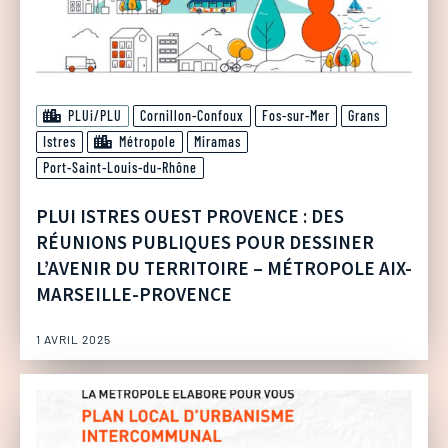
PLUi/PLU
Cornillon-Confoux
Fos-sur-Mer
Grans
Istres
Métropole
Miramas
Port-Saint-Louis-du-Rhône
PLUI ISTRES OUEST PROVENCE : DES
RÉUNIONS PUBLIQUES POUR DESSINER
L’AVENIR DU TERRITOIRE – MÉTROPOLE AIX-
MARSEILLE-PROVENCE
1 AVRIL 2025