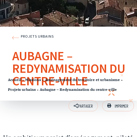
PROJETS URBAINS
AUBAGNE –
REDYNAMISATION DU
CENTRE-VILLE
Accueil
Missions
Aménagement du territoire et urbanisme
Projets urbains
Aubagne – Redynamisation du centre-ville
IMPRIMER
PARTAGER