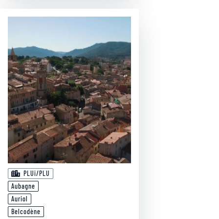
PLUi/PLU
Aubagne
Auriol
Belcodène