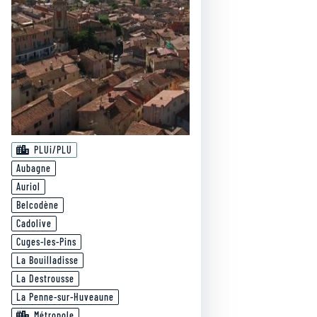
PLUi/PLU
Aubagne
Auriol
Belcodène
Cadolive
Cuges-les-Pins
La Bouilladisse
La Destrousse
La Penne-sur-Huveaune
Métropole