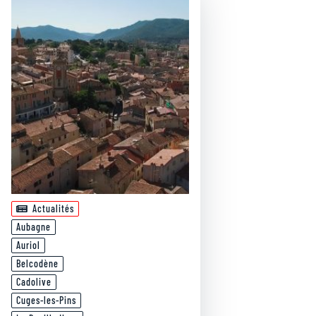
Actualités
Aubagne
Auriol
Belcodène
Cadolive
Cuges-les-Pins