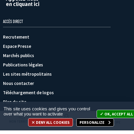
en cliquant ici
ACCÈS DIRECT
Recrutement
Espace Presse
Marchés publics
Publications légales
Les sites métropolitains
Nous contacter
Téléchargement de logos
Plan du site
This site uses cookies and gives you control
Accessibilité : non conforme
over what you want to activate
OK, ACCEPT ALL
MON TERRITOIRE
DENY ALL COOKIES
PERSONALIZE
MES DÉMARCHES
JE PARTICIPE
Paramétrage des cookies
Mentions légales