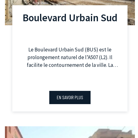
Boulevard Urbain Sud
Le Boulevard Urbain Sud (BUS) est le
prolongement naturel de l’A507 (L2). Il
facilite le contournement de la ville. La
première phase du projet, mise en service le
1er juillet 2020, permet de relier le
boulevard Sainte-Marguerite à l’autoroute
A50 et à la rocade L2, au niveau de
EN SAVOIR PLUS
l’échangeur Florian. Les aménagements
permettent d’apaiser la circulation (limitée à
50 km/h), de créer des modes de
déplacement doux et de végétaliser les
espaces publics en surface.