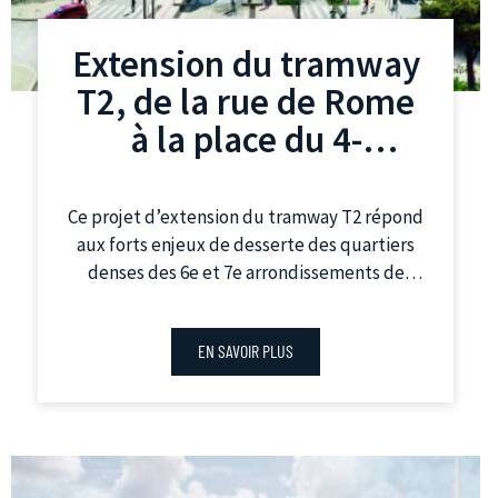
Extension du tramway
T2, de la rue de Rome
à la place du 4-
Septembre
Ce projet d’extension du tramway T2 répond
aux forts enjeux de desserte des quartiers
denses des 6e et 7e arrondissements de
Marseille. Il participe également à
l’apaisement et à l’amélioration du cadre de
EN SAVOIR PLUS
vie dans le centre-ville. De plus, le tramway
est un moyen de transport particulièrement
efficace et rapide pour les déplacements
dans la Zone à Faibles Émissions mobilité
(ZFE-m) de Marseille.