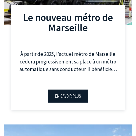
Le nouveau métro de
Marseille
À partir de 2025, l’actuel métro de Marseille
cédera progressivement sa place à un métro
automatique sans conducteur. Il bénéficiera
des technologies de pointe pour une plus
grande souplesse d’exploitation, une qualité
de service renforcée et un confort optimal
EN SAVOIR PLUS
des voyageurs.