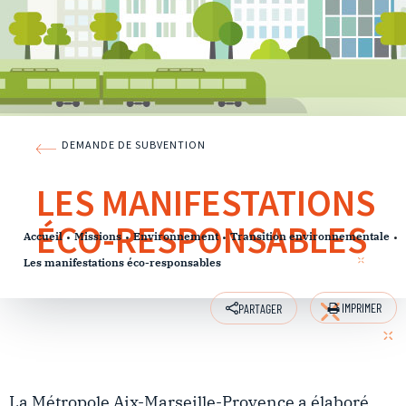
DEMANDE DE SUBVENTION
LES MANIFESTATIONS
ÉCO-RESPONSABLES
Accueil
Missions
Environnement
Transition environnementale
Les manifestations éco-responsables
IMPRIMER
PARTAGER
La Métropole Aix-Marseille-Provence a élaboré