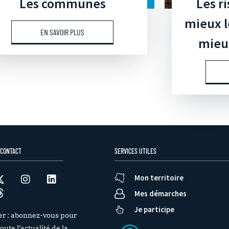
Les communes
Les r
mieux l
EN SAVOIR PLUS
mieux
 CONTACT
SERVICES UTILES
Mon territoire
Mes démarches
Je participe
er : abonnez-vous pour
oute l’actualité de la