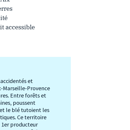
erres
ité
it accessible
 accidentés et
ix-Marseille-Provence
ures. Entre forêts et
aines, poussent
et le blé tutoient les
iques. Ce territoire
e 1er producteur