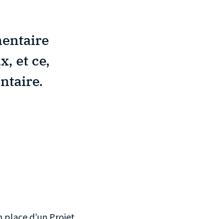
mentaire
, et ce,
ntaire.
n place d’un Projet