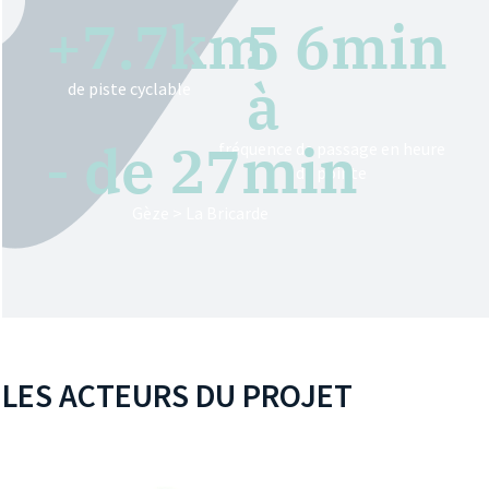
+
7.7
km
5 
6
min
à 
de piste cyclable
- de 
27
min
fréquence de passage en heure
de pointe
Gèze > La Bricarde
LES ACTEURS DU PROJET