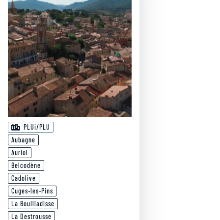
PLUi/PLU
Aubagne
Auriol
Belcodène
Cadolive
Cuges-les-Pins
La Bouilladisse
La Destrousse