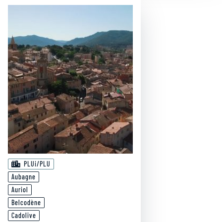
PLUi/PLU
Aubagne
Auriol
Belcodène
Cadolive