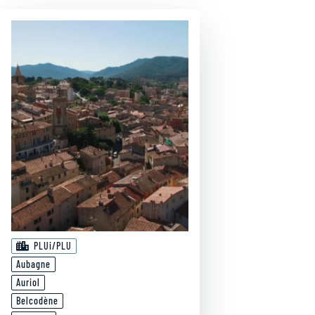
PLUi/PLU
Aubagne
Auriol
Belcodène