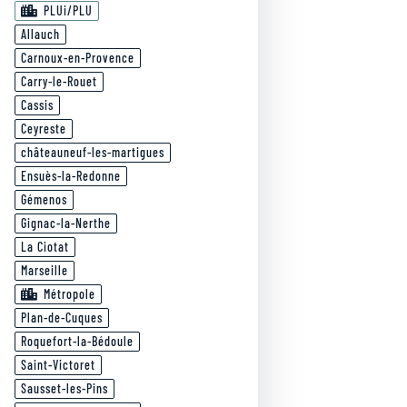
PLUi/PLU
Allauch
Carnoux-en-Provence
Carry-le-Rouet
Cassis
Ceyreste
châteauneuf-les-martigues
Ensuès-la-Redonne
Gémenos
Gignac-la-Nerthe
La Ciotat
Marseille
Métropole
Plan-de-Cuques
Roquefort-la-Bédoule
Saint-Victoret
Sausset-les-Pins