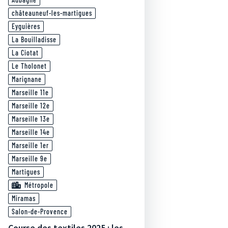
châteauneuf-les-martigues
Eyguières
La Bouilladisse
La Ciotat
Le Tholonet
Marignane
Marseille 11e
Marseille 12e
Marseille 13e
Marseille 14e
Marseille 1er
Marseille 9e
Martigues
Métropole
Miramas
Salon-de-Provence
Course des textiles 2025 : les