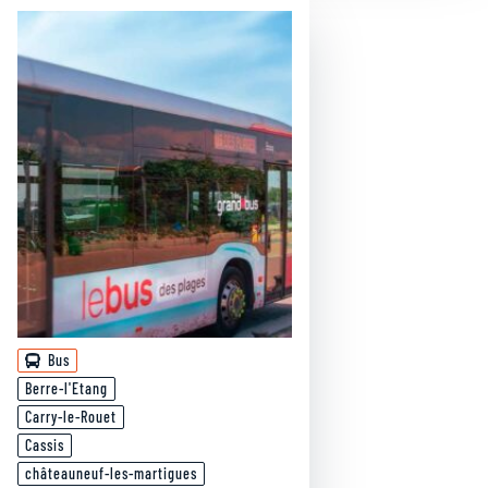
Bus
Berre-l'Etang
Carry-le-Rouet
Cassis
châteauneuf-les-martigues