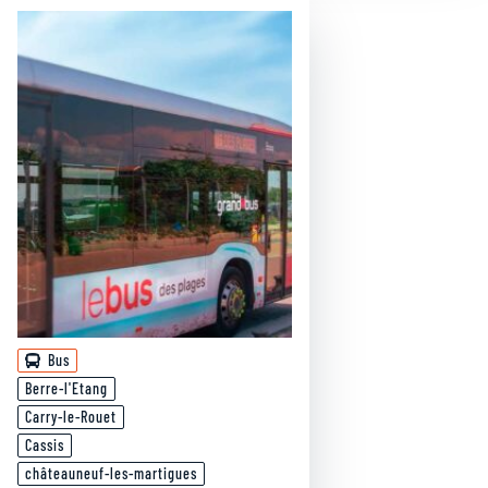
Bus
Berre-l'Etang
Carry-le-Rouet
Cassis
châteauneuf-les-martigues