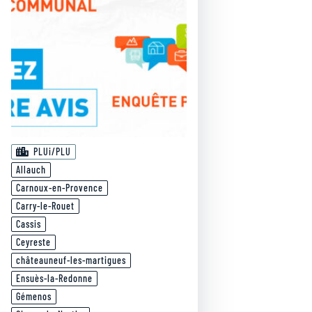
PLUi/PLU
Allauch
Carnoux-en-Provence
Carry-le-Rouet
Cassis
Ceyreste
châteauneuf-les-martigues
Ensuès-la-Redonne
Gémenos