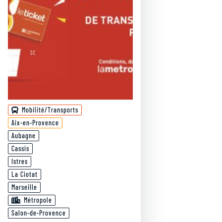
Mobilité/Transports
Aix-en-Provence
Aubagne
Cassis
Istres
La Ciotat
Marseille
Métropole
Salon-de-Provence