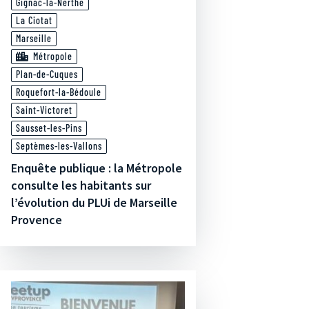
Gignac-la-Nerthe
La Ciotat
Marseille
Métropole
Plan-de-Cuques
Roquefort-la-Bédoule
Saint-Victoret
Sausset-les-Pins
Septèmes-les-Vallons
Enquête publique : la Métropole
consulte les habitants sur
l’évolution du PLUi de Marseille
Provence