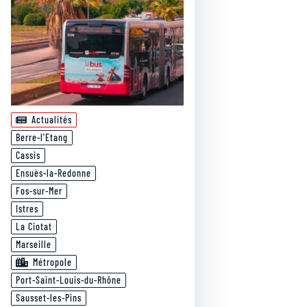
Actualités
Berre-l'Etang
Cassis
Ensuès-la-Redonne
Fos-sur-Mer
Istres
La Ciotat
Marseille
Métropole
Port-Saint-Louis-du-Rhône
Sausset-les-Pins