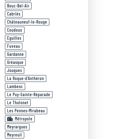
Bouc-Bel-Air
Cabriès
Châteauneuf-le-Rouge
Coudoux
Eguilles
Fuveau
Gardanne
Gréasque
Jouques
La Roque-d'Anthéron
Lambesc
Le Puy-Sainte-Réparade
Le Tholonet
Les Pennes-Mirabeau
Métropole
Meyrargues
Meyreuil