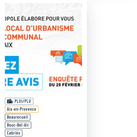
PLUi/PLU
Aix-en-Provence
Beaurecueil
Bouc-Bel-Air
Cabriès