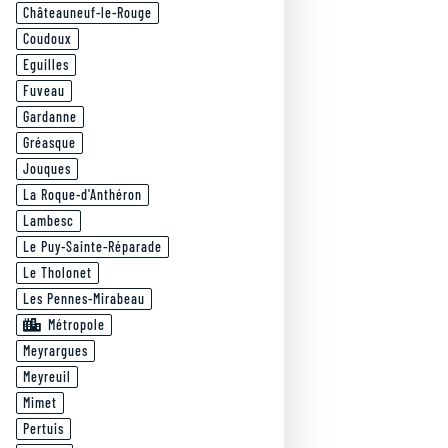
Châteauneuf-le-Rouge
Coudoux
Eguilles
Fuveau
Gardanne
Gréasque
Jouques
La Roque-d'Anthéron
Lambesc
Le Puy-Sainte-Réparade
Le Tholonet
Les Pennes-Mirabeau
Métropole
Meyrargues
Meyreuil
Mimet
Pertuis