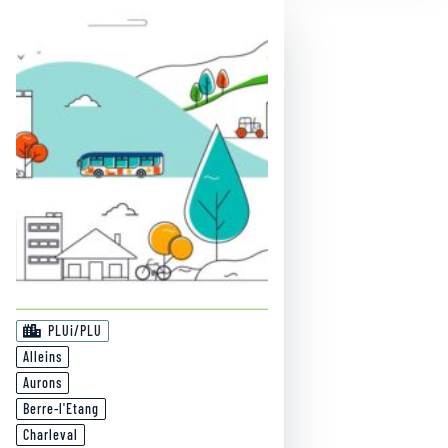
PLUi/PLU
Alleins
Aurons
Berre-l'Etang
Charleval