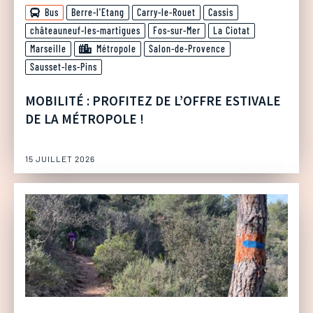
Bus
Berre-l'Etang
Carry-le-Rouet
Cassis
châteauneuf-les-martigues
Fos-sur-Mer
La Ciotat
Marseille
Métropole
Salon-de-Provence
Sausset-les-Pins
MOBILITÉ : PROFITEZ DE L’OFFRE ESTIVALE
DE LA MÉTROPOLE !
15 JUILLET 2026