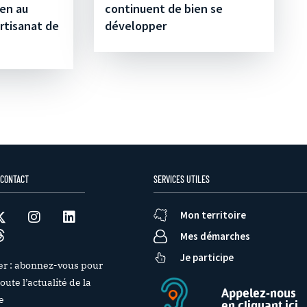
ien au
continuent de bien se
rtisanat de
développer
 CONTACT
SERVICES UTILES
Mon territoire
Mes démarches
Je participe
er : abonnez-vous pour
oute l’actualité de la
Appelez-nous
e
en cliquant ici