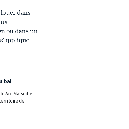
 louer dans
aux
ien ou dans un
 s’applique
u bail
e Aix-Marseille-
erritoire de