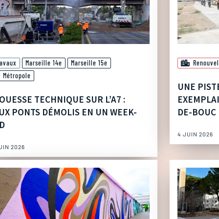
ravaux
Marseille 14e
Marseille 15e
Renouvel
Métropole
UNE PIST
OUESSE TECHNIQUE SUR L’A7 :
EXEMPLAI
UX PONTS DÉMOLIS EN UN WEEK-
DE-BOUC
D
4 JUIN 2026
UIN 2026