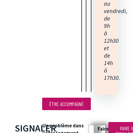
au
vendredi,
de
9h
à
12h30
et
de
14h
à
17h30.
ÊTRE ACCOMPAGNÉ
SIGNALER
Un problème dans
FAIRE 
Faire
votre logement