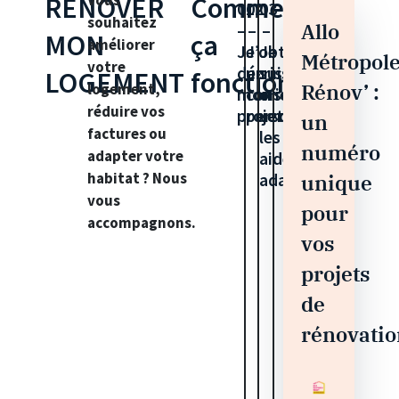
RENOVER
Vous
Comment
01
02
03
souhaitez
Allo
–
–
–
MON
ça
améliorer
Je
J’obtiens
Je
Métropol
votre
décris
un
suis
LOGEMENT
fonctionne
Rénov’ :
logement,
mon
conseil
orienté
réduire vos
projet
personnalisé
vers
un
factures ou
les
numéro
adapter votre
aides
habitat ? Nous
adaptées
unique
vous
pour
accompagnons.
vos
projets
de
rénovati