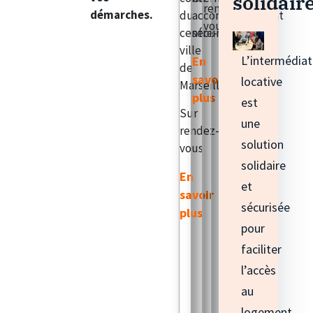
solidair
rendez-
démarches.
du
accompagnement
vous
centre-
sécurisé.
ville
L’intermédiat
En
de
savoir
locative
Marseille.
plus
est
Sur
une
rendez-
solution
vous
solidaire
En
et
savoir
sécurisée
plus
pour
faciliter
l’accès
au
logement