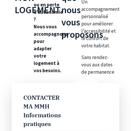
Un
ou en perte
LOGEMENT
nous
accompagnement
d’autonomie
personnalisé
?
vous
pour améliorer
Nous vous
l’accessibilité et
proposons
accompagnons
le confort de
pour
votre habitat.
adapter
votre
Sans rendez-
logement à
vous aux dates
vos besoins.
de permanence
CONTACTER
MA MMH
Informations
pratiques