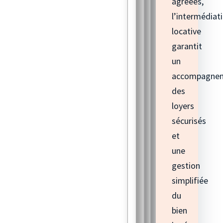
agréées,
l’intermédiat
locative
garantit
un
accompagne
des
loyers
sécurisés
et
une
gestion
simplifiée
du
bien