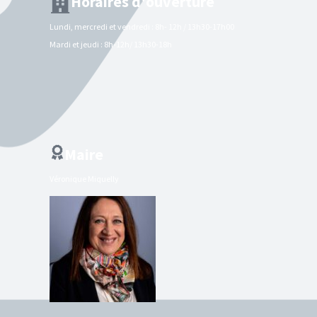
Horaires d'ouverture
Lundi, mercredi et vendredi : 8h- 12h / 13h30-17h00
Mardi et jeudi : 8h-12h/ 13h30-18h
Maire
Véronique Miquelly