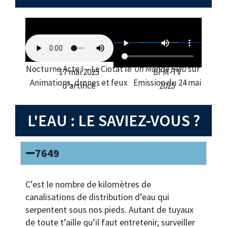
Nocturne Acte I – La Ciotat le
Un Monde Bleu
sur
17 mai 2025
BFM-TV
Animations, drones et feux
Emission du 24 mai
d’artifice
2025
L'EAU : LE SAVIEZ-VOUS ?
7649
C’est le nombre de kilomètres de
canalisations de distribution d’eau qui
serpentent sous nos pieds. Autant de tuyaux
de toute t’aille qu’il faut entretenir, surveiller