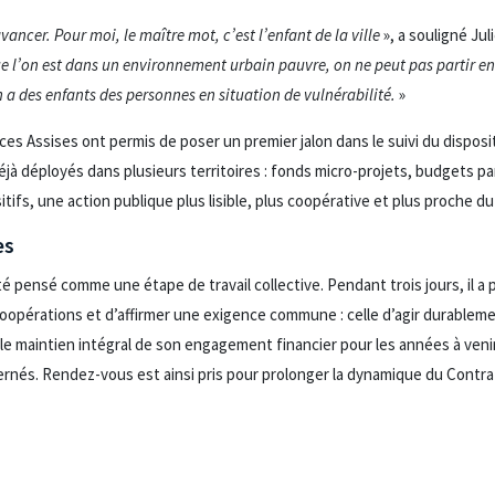
avancer.
Pour moi, le maître mot, c’est l’enfant de la ville
», a souligné Jul
e l’on est dans un environnement urbain pauvre, on ne peut pas partir en
n a des enfants des personnes en situation de vulnérabilité.
»
ces Assises ont permis de poser un premier jalon dans le suivi du disposit
déjà déployés dans plusieurs territoires : fonds micro-projets, budgets pa
itifs, une action publique plus lisible, plus coopérative et plus proche du
es
 pensé comme une étape de travail collective. Pendant trois jours, il a 
coopérations et d’affirmer une exigence commune : celle d’agir durableme
é le maintien intégral de son engagement financier pour les années à veni
cernés. Rendez-vous est ainsi pris pour prolonger la dynamique du Contr