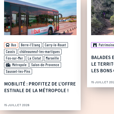
Bus
Berre-l'Etang
Carry-le-Rouet
Patrimoin
Cassis
châteauneuf-les-martigues
BALADES 
Fos-sur-Mer
La Ciotat
Marseille
LE TERRIT
Métropole
Salon-de-Provence
LES BONS 
Sausset-les-Pins
15 JUILLET 20
MOBILITÉ : PROFITEZ DE L’OFFRE
ESTIVALE DE LA MÉTROPOLE !
15 JUILLET 2026