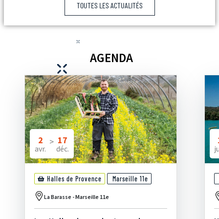
TOUTES LES ACTUALITÉS
AGENDA
2
17
>
avr.
déc.
ju
Halles de Provence
Marseille 11e
La Barasse - Marseille 11e