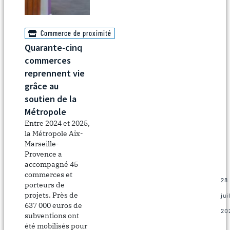
co
dé
et
re
Commerce de proximité
de
Quarante-cinq
no
commerces
en
reprennent vie
En
ad
grâce au
le
soutien de la
bo
Métropole
ge
Entre 2024 et 2025,
po
la Métropole Aix-
un
Marseille-
ét
Provence a
éc
accompagné 45
!
commerces et
28
porteurs de
projets. Près de
jui
637 000 euros de
20
subventions ont
été mobilisés pour