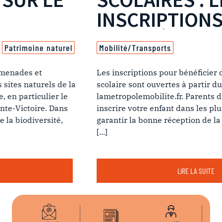
INSCRIPTIONS POUR LA
RENTRÉE SONT
Mobilité/Transports
LANCÉES !
Les inscriptions pour bénéficier du Pass Métropole
scolaire sont ouvertes à partir du 1er juillet sur
lametropolemobilite.fr. Parents d’élèves, pensez à
inscrire votre enfant dans les plus brefs délais pour
garantir la bonne réception de la carte avant la rent
[...]
LIRE LA SUITE