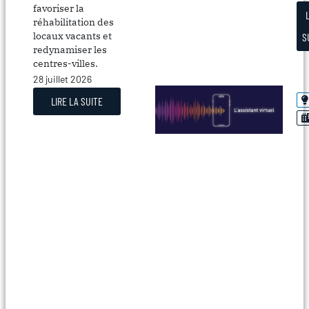
favoriser la
réhabilitation des
locaux vacants et
S
redynamiser les
centres-villes.
28 juillet 2026
LIRE LA SUITE
La
Ce
out
ré
au
qu
le
pl
fr
et
pe
d’