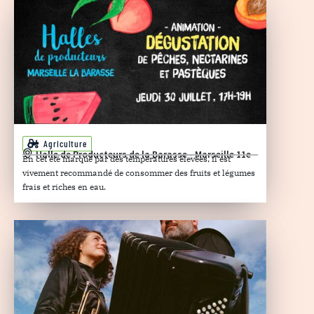
Agriculture
Halle de Producteurs de la Barasse - Marseille 11e
En cet été marqué par des températures élevées, il est
vivement recommandé de consommer des fruits et légumes
frais et riches en eau.