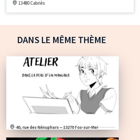
13480 Cabriès
DANS LE MÊME THÈME
40, rue des Nénuphars – 13270 Fos-sur-Mer