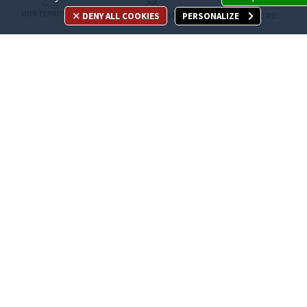
MON TERRITOIRE
DENY ALL COOKIES
PERSONALIZE
MES DÉMARCHES
JE PARTICIPE
Appelez-nous
en cliquant ici
ACCÈS DIRECT
Recrutement
Espace Presse
Marchés publics
Publications légales
Les sites métropolitains
Nous contacter
Téléchargement de logos
Plan du site
Accessibilité : non conforme