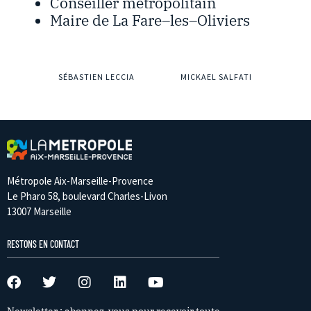
Conseiller métropolitain
Maire de La Fare
–
les
–
Oliviers
SÉBASTIEN LECCIA
MICKAEL SALFATI
Métropole Aix-Marseille-Provence
Le Pharo 58, boulevard Charles-Livon
13007 Marseille
RESTONS EN CONTACT
Newsletter : abonnez-vous pour recevoir toute