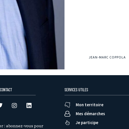
JEAN-MARC COPPOLA
 CONTACT
SERVICES UTILES
Mon territoire
Mes démarches
Je participe
er : abonnez-vous pour