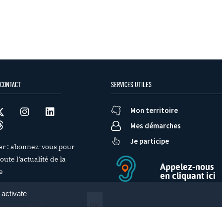
 CONTACT
SERVICES UTILES
Mon territoire
Mes démarches
Je participe
er : abonnez-vous pour
oute l’actualité de la
Appelez-nous
e
en cliquant ici
 activate