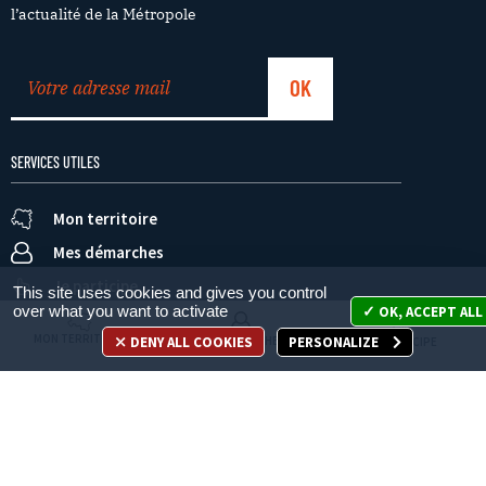
l’actualité de la Métropole
SERVICES UTILES
Mon territoire
Mes démarches
Je participe
This site uses cookies and gives you control
over what you want to activate
OK, ACCEPT ALL
MON TERRITOIRE
DENY ALL COOKIES
PERSONALIZE
MES DÉMARCHES
JE PARTICIPE
Appelez-nous
en cliquant ici