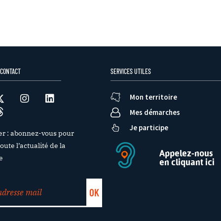
 CONTACT
SERVICES UTILES
Mon territoire
Mes démarches
Je participe
er : abonnez-vous pour
oute l’actualité de la
Appelez-nous
e
en cliquant ici