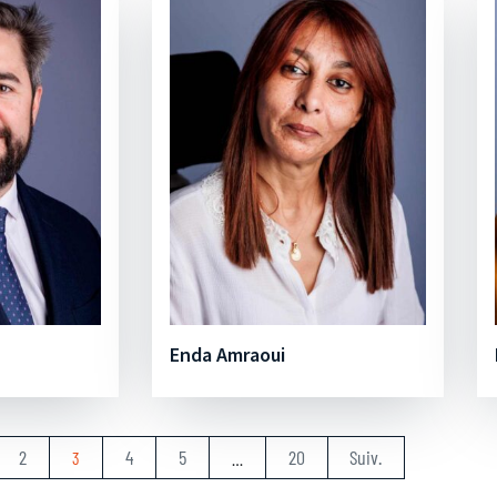
Enda Amraoui
2
4
5
20
Suiv.
3
…