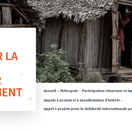
 LA
R
MENT
Accueil
Métropole
Participation citoyenne et Ap
Appels à projets et à manifestation d’intérêt
Appel à projets pour la Solidarité internationale p