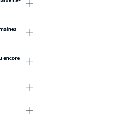
arseille-
domaines
u encore