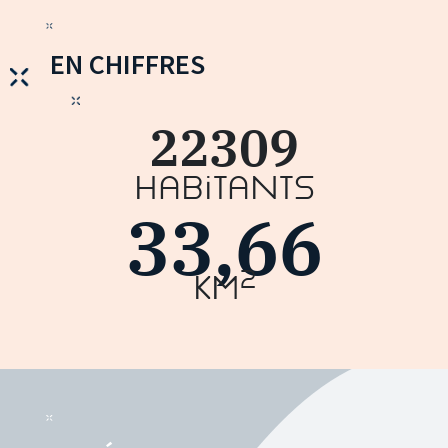
EN CHIFFRES
22309
Habitants
33,66
2
km