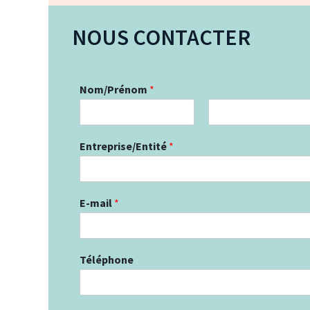
NOUS CONTACTER
Nom/Prénom
*
P
N
r
o
Entreprise/Entité
*
é
m
n
o
m
E-mail
*
Téléphone