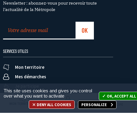
Newsletter : abonnez-vous pour recevoir toute
l’actualité de la Métropole
SERVICES UTILES
Mon territoire
Mes démarches
Je participe
This site uses cookies and gives you control
over what you want to activate
OK, ACCEPT ALL
MON TERRITOIRE
DENY ALL COOKIES
PERSONALIZE
MES DÉMARCHES
JE PARTICIPE
Appelez-nous
en cliquant ici