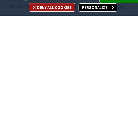
MON TERRITOIRE
DENY ALL COOKIES
PERSONALIZE
MES DÉMARCHES
JE PARTICIPE
Appelez-nous
en cliquant ici
ACCÈS DIRECT
Recrutement
Espace Presse
Marchés publics
Publications légales
Les sites métropolitains
Nous contacter
Téléchargement de logos
Plan du site
Accessibilité : non conforme