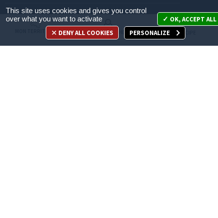
This site uses cookies and gives you control
Mon territoire
over what you want to activate
OK, ACCEPT ALL
MON TERRITOIRE
DENY ALL COOKIES
PERSONALIZE
MES DÉMARCHES
JE PARTICIPE
Mes démarches
Je participe
Appelez-nous
en cliquant ici
ACCÈS DIRECT
Recrutement
Espace Presse
Marchés publics