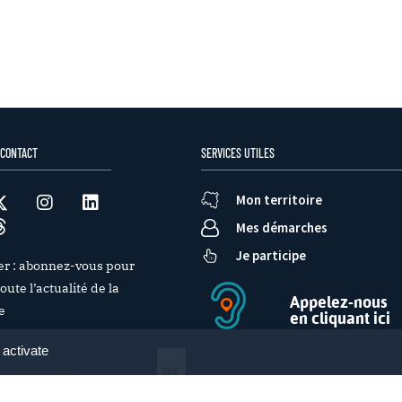
 CONTACT
SERVICES UTILES
Mon territoire
Mes démarches
Je participe
er : abonnez-vous pour
oute l’actualité de la
Appelez-nous
e
en cliquant ici
 activate