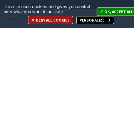
This site uses cookies and gives you control
Mon territoire
over what you want to activate
OK, ACCEPT ALL
MON TERRITOIRE
DENY ALL COOKIES
PERSONALIZE
MES DÉMARCHES
JE PARTICIPE
Mes démarches
Je participe
Appelez-nous
en cliquant ici
ACCÈS DIRECT
Recrutement
Espace Presse
Marchés publics