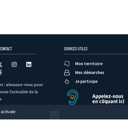
 CONTACT
SERVICES UTILES
Mon territoire
Mes démarches
Je participe
er : abonnez-vous pour
oute l’actualité de la
Appelez-nous
e
en cliquant ici
 activate